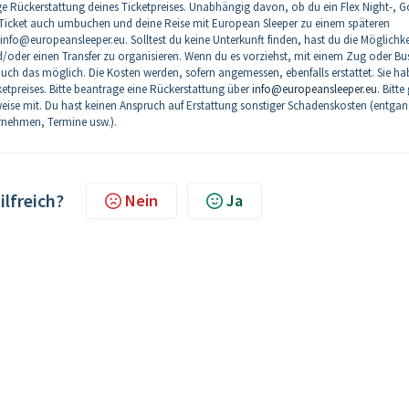
e Rückerstattung deines Ticketpreises. Unabhängig davon, ob du ein Flex Night-, 
s Ticket auch umbuchen und deine Reise mit European Sleeper zu einem späteren
nfo@europeansleeper.eu. Solltest du keine Unterkunft finden, hast du die Möglichke
oder einen Transfer zu organisieren. Wenn du es vorziehst, mit einem Zug oder Bu
uch das möglich. Die Kosten werden, sofern angemessen, ebenfalls erstattet. Sie h
etpreises. Bitte beantrage eine Rückerstattung über
info@europeansleeper.eu
. Bitte
se mit. Du hast keinen Anspruch auf Erstattung sonstiger Schadenskosten (entga
rnehmen, Termine usw.).
ilfreich?
Nein
Ja