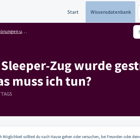
Start
Wissensdatenbank
ngen und Rechte der Reisenden
Sleeper-Zug wurde gestr
s muss ich tun?
ITTAGS
ch Möglichkeit solltest du nach Hause gehen oder versuchen, bei Freunden oder dein