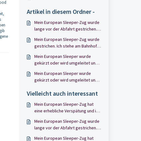
Good
Artikel in diesem Ordner -
it,
s
Mein European Sleeper-Zug wurde
aben
lange vor der Abfahrt gestrichen.
 gib
Welche Ansprüche habe ich? Und
ngene
Mein European Sleeper-Zug wurde
was muss ich tun?
gestrichen. Ich stehe am Bahnhof.
Was muss ich tun?
Mein European Sleeper wurde
gekürzt oder wird umgeleitet und
fährt nicht zu meinem Abfahrts-
Mein European Sleeper wurde
oder Ankunftsbahnhof. Ich wurde
gekürzt oder wird umgeleitet und
vor der Abfahrt darüber informiert
fährt nicht zu meinem Abfahrts-
Vielleicht auch interessant
oder Ankunftsbahnhof. Ich bin
unterwegs.
Mein European Sleeper-Zug hat
eine erhebliche Verspätung und ich
stehe am Bahnhof. Was muss ich
Mein European Sleeper-Zug wurde
tun?
lange vor der Abfahrt gestrichen.
Welche Ansprüche habe ich? Und
Mein European Sleeper-Zug hat