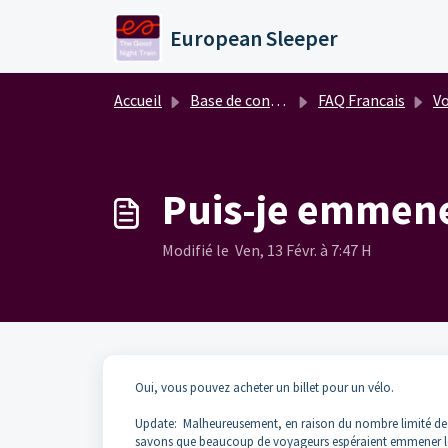
Passer au contenu principal
European Sleeper
Accueil
Base de connaissances
FAQ Francais
Vo
Puis-je emmene
Modifié le Ven, 13 Févr. à 7:47 H
Oui, vous pouvez acheter un billet pour un vélo.
Update: Malheureusement, en raison du nombre limité de v
savons que beaucoup de voyageurs espéraient emmener leur