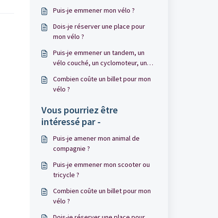
Puis-je emmener mon vélo ?
Dois-je réserver une place pour
mon vélo ?
Puis-je emmener un tandem, un
vélo couché, un cyclomoteur, une
moto, un scooter, un scooter de
Combien coûte un billet pour mon
mobilité, un vélo cargo ?
vélo ?
Vous pourriez être
intéressé par -
Puis-je amener mon animal de
compagnie ?
Puis-je emmener mon scooter ou
tricycle ?
Combien coûte un billet pour mon
vélo ?
Dois-je réserver une place pour