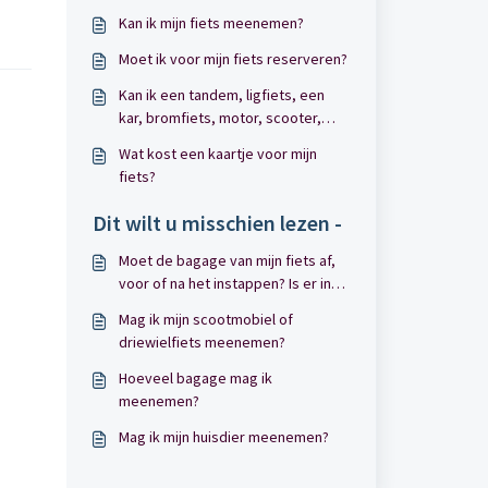
Kan ik mijn fiets meenemen?
Moet ik voor mijn fiets reserveren?
Kan ik een tandem, ligfiets, een
kar, bromfiets, motor, scooter,
scootmobiel, bakfiets meenemen?
Wat kost een kaartje voor mijn
fiets?
Dit wilt u misschien lezen -
Moet de bagage van mijn fiets af,
voor of na het instappen? Is er in
de trein genoeg ruimte om de
Mag ik mijn scootmobiel of
bagage op te bergen?
driewielfiets meenemen?
Hoeveel bagage mag ik
meenemen?
Mag ik mijn huisdier meenemen?