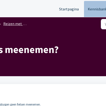
Startpagina
Kennisban
Reizen met de fiets
ets meenemen?
ijtuigen geen fietsen meenemen.