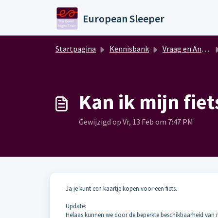
Doorgaan naar hoofdinhoud
European Sleeper
Startpagina
Kennisbank
Vraag en Antwoord (NL)
Kan ik mijn fi
Gewijzigd op Vr, 13 Feb om 7:47 PM
Ja je kunt een kaartje kopen voor een fiets.
Update:
Helaas kunnen we door de beperkte beschikbaarheid van r