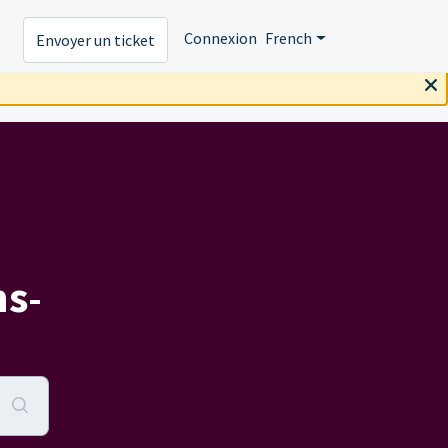
s
Connexion
French
Envoyer un ticket
s-