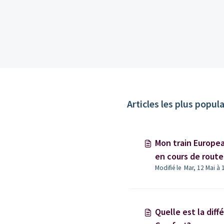
Articles les plus popula
Mon train Europea
en cours de route. 
Modifié le Mar, 12 Mai à 
que dois-je faire ?
Quelle est la diff