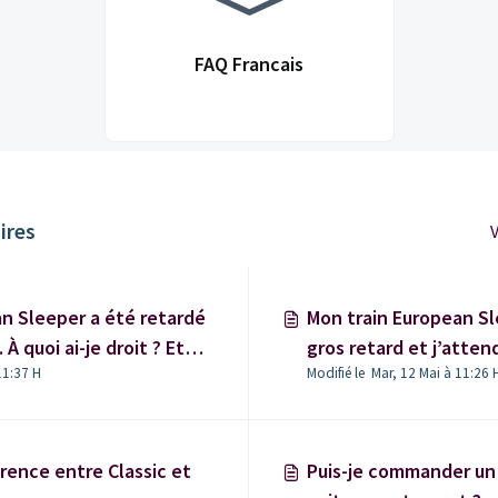
FAQ Francais
ires
V
n Sleeper a été retardé
Mon train European S
À quoi ai-je droit ? Et
gros retard et j’atten
11:37 H
Modifié le Mar, 12 Mai à 11:26 
dois-je faire ?
érence entre Classic et
Puis-je commander un