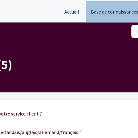
Accueil
Base de connaissance
(5)
otre service client ?
néerlandais/anglais/allemand/français ?